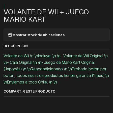
|
VOLANTE DE WII + JUEGO
MARIO KART
Mostrar stock de ubicaciones
DESCRIPCIÓN
Volante de Wii \n \nIncluye: \n \n- Volante de Wii Original \n
\n- Caja Original \n \n- Juego de Mario Kart Original
(Japonés) \n \nReacondicionado \n \nProbado botón por
botón, todos nuestros productos tienen garantía (1 mes) \n
\nEnvíamos a todo Chile. \n \n
COMPARTIR ESTE PRODUCTO