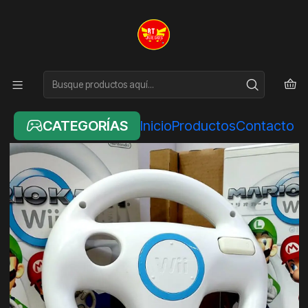
Inicio
NINTENDO
VOLANTE DE WII + JUEGO MARIO KART
CATEGORÍAS
Inicio
Productos
Contacto