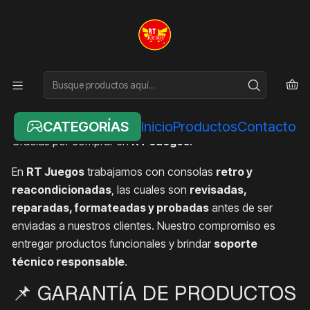
Inicio
🛠️ POLÍTICA DE GARANTÍA – RT JUEGOS
🛠️ POLÍTICA DE GARANTÍA – RT
JUEGOS
CATEGORÍAS
Inicio
Productos
Contacto
Gracias por comprar en
RT Juegos
.
En
RT Juegos
trabajamos con consolas
retro y
reacondicionadas
, las cuales son
revisadas,
reparadas, formateadas y probadas
antes de ser
enviadas a nuestros clientes. Nuestro compromiso es
entregar productos funcionales y brindar
soporte
técnico responsable
.
📌 GARANTÍA DE PRODUCTOS