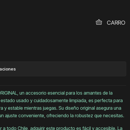
CARRO
WII ORIGINAL
GREGAR AL CARRO
COMPRAR AHORA
caciones
RIGINAL, un accesorio esencial para los amantes de la
n estado usado y cuidadosamente limpiada, es perfecta para
 y estable mientras juegas. Su diseño original asegura una
un ajuste conveniente, ofreciendo la robustez que necesitas.
a todo Chile, adquirir este producto es fácil y accesible. La