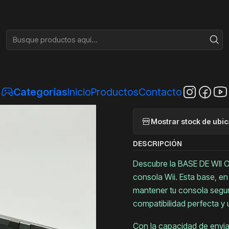
Inicio
NINTENDO
BASE DE WII ORIGINAL
|
BASE DE 
Categorías
Inicio
Productos
Contacto
A
Cantidad
Mostrar stock de ubi
DESCRIPCIÓN
Descubre la BASE DE WII O
consola Wii. Esta base, e
mantener tu consola segura
compatibilidad perfecta y 
Con la capacidad de enviar 