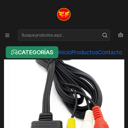
Inicio
NINTENDO
CABLE VIDEO SUPER NINTENDO /NINTENDO 64 /GAMECUBE
CATEGORÍAS
Inicio
Productos
Contacto