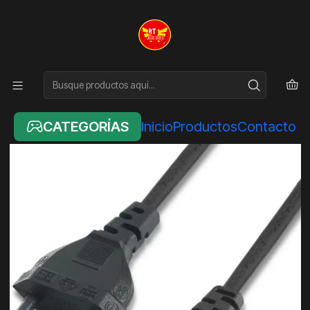
Inicio
ACCESORIOS
CABLE CORRIENTE PODER TIPO 8
CATEGORÍAS
Inicio
Productos
Contacto