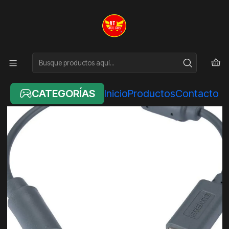
Inicio
ACCESORIOS
CONECTOR CABLE USB CONTROL XBOX 360
CATEGORÍAS
Inicio
Productos
Contacto