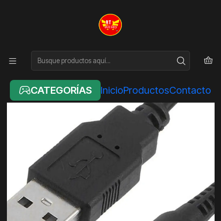
Inicio
NINTENDO
CABLE USB DE CARGA NINTENDO 3DS/ 3DS XL / DSI /DSI XL
/2SA
CATEGORÍAS
Inicio
Productos
Contacto