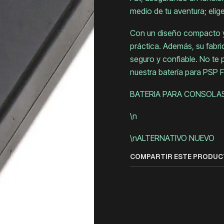
medio de tu aventura; elige
Con un diseño compacto y l
práctica. Además, su fabr
seguro y confiable. No te 
nuestra batería para PSP F
BATERIA PARA CONSOLAS
\n
\nALTERNATIVO NUEVO
COMPARTIR ESTE PRODU