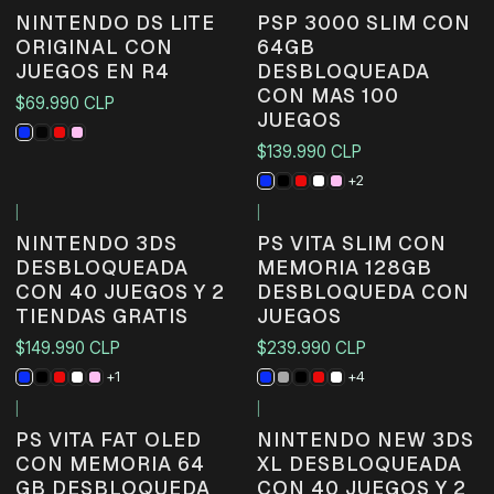
No disponible
No disponible
NINTENDO DS LITE
PSP 3000 SLIM CON
ORIGINAL CON
64GB
JUEGOS EN R4
DESBLOQUEADA
CON MAS 100
$69.990 CLP
JUEGOS
$139.990 CLP
+2
|
|
No disponible
NINTENDO 3DS
PS VITA SLIM CON
DESBLOQUEADA
MEMORIA 128GB
CON 40 JUEGOS Y 2
DESBLOQUEDA CON
TIENDAS GRATIS
JUEGOS
$149.990 CLP
$239.990 CLP
+1
+4
|
|
No disponible
No disponible
PS VITA FAT OLED
NINTENDO NEW 3DS
CON MEMORIA 64
XL DESBLOQUEADA
GB DESBLOQUEDA
CON 40 JUEGOS Y 2