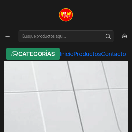
Inicio
NINTENDO
BALANCE BOARD WII ORIGINAL
CATEGORÍAS
Inicio
Productos
Contacto