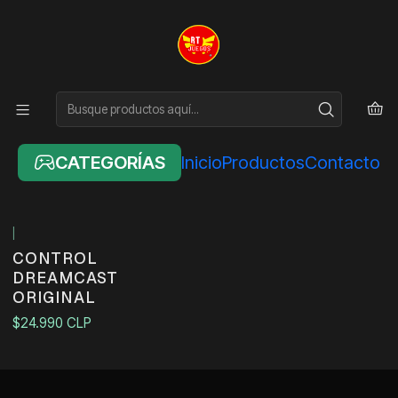
Inicio
SEGA
SEGA
FILTROS
CATEGORÍAS
Inicio
Productos
Contacto
|
No disponible
CONTROL
DREAMCAST
ORIGINAL
$24.990 CLP